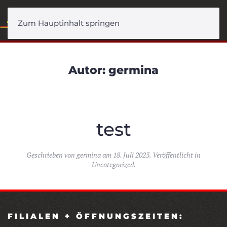
Menü
Zum Hauptinhalt springen
Autor:
germina
test
Geschrieben von
germina
am
18. Juli 2023
. Veröffentlicht in
Uncategorized
.
FILIALEN + ÖFFNUNGSZEITEN: