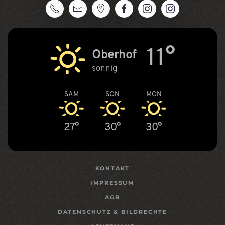
11°
Oberhof
sonnig
SAM
SON
MON
27°
30°
30°
KONTAKT
IMPRESSUM
AGB
DATENSCHUTZ & BILDRECHTE