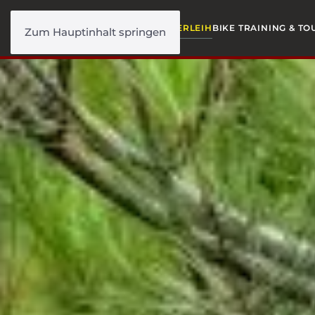
FAHRRAD VERLEIH
BIKEPARK VERLEIH
BIKE TRAINING & T
Zum Hauptinhalt springen