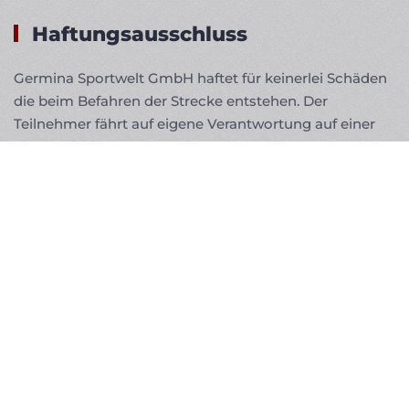
Haftungsausschluss
Germina Sportwelt GmbH haftet für keinerlei Schäden
die beim Befahren der Strecke entstehen. Der
Teilnehmer fährt auf eigene Verantwortung auf einer
als Empfehlung ausgegebenen Strecke.
Der Zustand der Strecke wird nicht von Germina
Sportwelt GmbH kontrolliert und die Gefahren sind
vom Teilnehmer entsprechend seines Könnens
einzuschätzen.
FILIALEN + ÖFFNUNGSZEITEN:
SPORTFACHGESCHÄFT