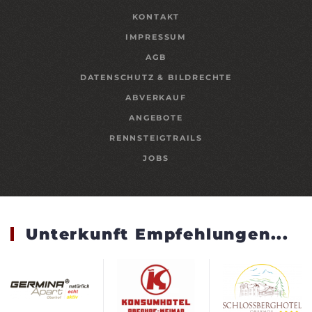
KONTAKT
IMPRESSUM
AGB
DATENSCHUTZ & BILDRECHTE
ABVERKAUF
ANGEBOTE
RENNSTEIGTRAILS
JOBS
Unterkunft Empfehlungen...